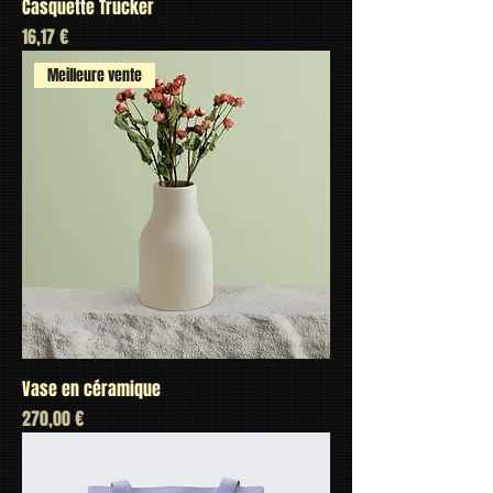
Casquette Trucker
Prix
16,17 €
Meilleure vente
Vase en céramique
Prix
270,00 €